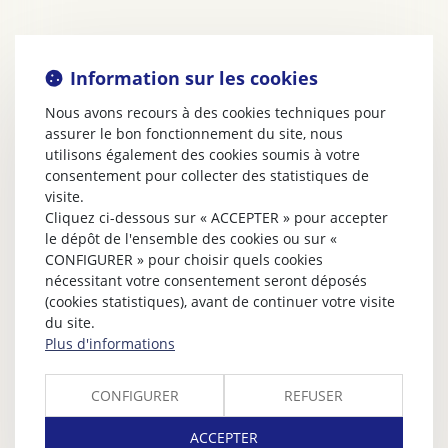
Information sur les cookies
Nous avons recours à des cookies techniques pour
assurer le bon fonctionnement du site, nous
utilisons également des cookies soumis à votre
consentement pour collecter des statistiques de
visite.
Cliquez ci-dessous sur « ACCEPTER » pour accepter
le dépôt de l'ensemble des cookies ou sur «
CONFIGURER » pour choisir quels cookies
nécessitant votre consentement seront déposés
(cookies statistiques), avant de continuer votre visite
du site.
Plus d'informations
CONFIGURER
REFUSER
ACCEPTER