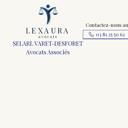
Contactez-nous au
L
E
X
A
URA
03 81 25 50 62
a
v
ocats
SELARL VARET-DESFORET
Avocats Associés