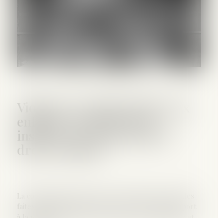
Violences sexuelles faites aux
enfants : la Ciivise veut
inscrire son action dans le
droit commun
La commission sur l’inceste et les violences sexuelles
faites aux enfants vient de rendre un nouveau rapport
à la ministre du Travail, de la Santé, des Solidarités et