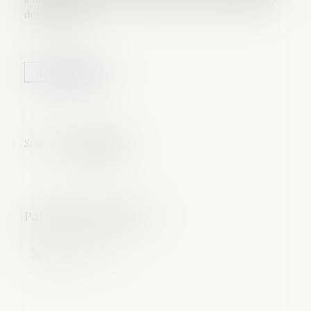
des Familles...
Lire la suite
Source :
www.weka.fr