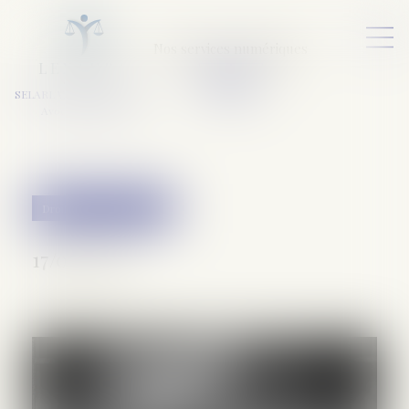
Nos services numériques
L
E
X
A
URA
a
v
ocats
SELARL VARET-DESFORET
Avocats Associés
Droit pénal des mineurs
17/03/2025