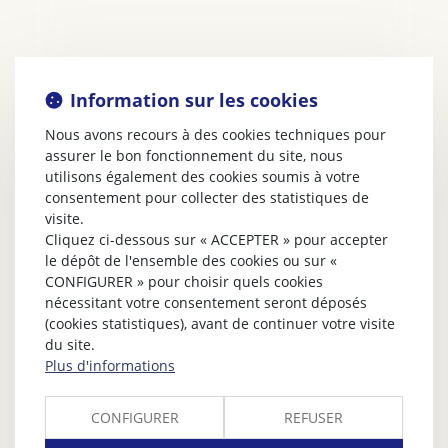
Information sur les cookies
Nous avons recours à des cookies techniques pour
assurer le bon fonctionnement du site, nous
utilisons également des cookies soumis à votre
consentement pour collecter des statistiques de
visite.
Cliquez ci-dessous sur « ACCEPTER » pour accepter
le dépôt de l'ensemble des cookies ou sur «
CONFIGURER » pour choisir quels cookies
nécessitant votre consentement seront déposés
(cookies statistiques), avant de continuer votre visite
du site.
Plus d'informations
CONFIGURER
REFUSER