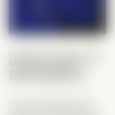
Violation du principe de "non
bis in idem" en matière de
poursuites pénales des
amendes administratives
Par un arrêt rendu en Grande Chambre, la Cour
européenne des droits de l’homme estime que la
réouverture d’une procédure pénale, à la suite de