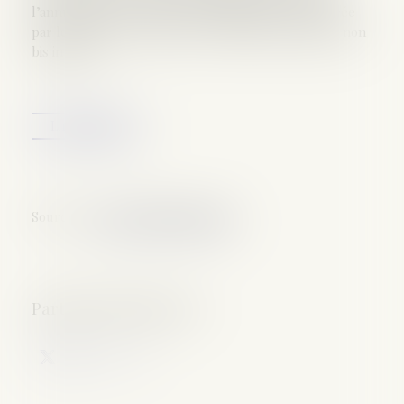
l’annulation d’une amende administrative prononcée
par le parquet, constitue une violation du principe non
bis in idem...
Lire la suite
Source :
www.actualitesdudroit.fr