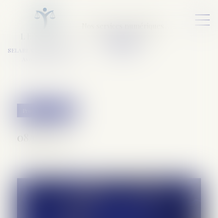
Nos services numériques
L
E
X
A
URA
a
v
ocats
SELARL VARET-DESFORET
Avocats Associés
Procédure pénale
08/08/2019