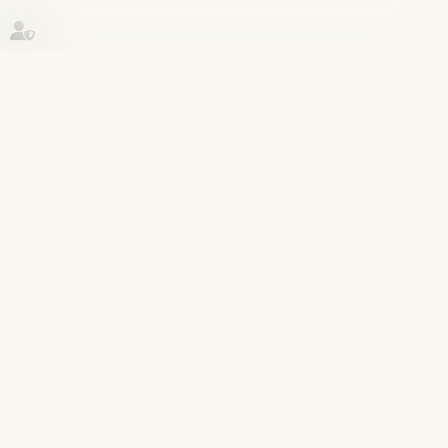
Historique
Droit de la famille, des personnes et
19
de leur patrimoine
oct.
Divorce : la réforme créant un
nouveau divorce « sans juge » a été
définitivement adoptée - INTERETS
PRIVES