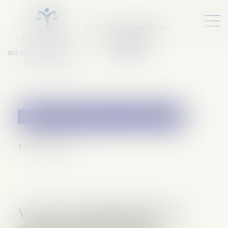
Nos services numériques
L
E
X
A
URA
a
v
ocats
SELARL VARET-DESFORET
Avocats Associés
Droit de la famille, des personnes et de leur patrimoine
13/10/2016
Vers une simplification du
changement de régime