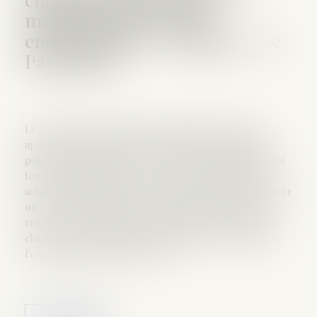
matrimonial pour les
entrepreneurs - Mariage - Le
Particulier
Le gouvernement envisage d’assouplir les règles
applicables au changement de régime matrimonial
pour les entrepreneurs. Le délai de 2 ans requis avant
toute modification de leur régime matrimonial pose
actuellement problème. Si les époux n’optent pas pour
un contrat de mariage au moment de leur union, ils
relèvent, par défaut, de la communauté légale. Pour
changer de régime matrimonial, ils devront attendre
l'expiration d'un délai de 2 ans...
Lire la suite