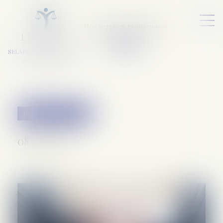
Nos services numériques
L
E
X
A
URA
a
v
ocats
SELARL VARET-DESFORET
Avocats Associés
Droit pénal des affaires
08/07/2026