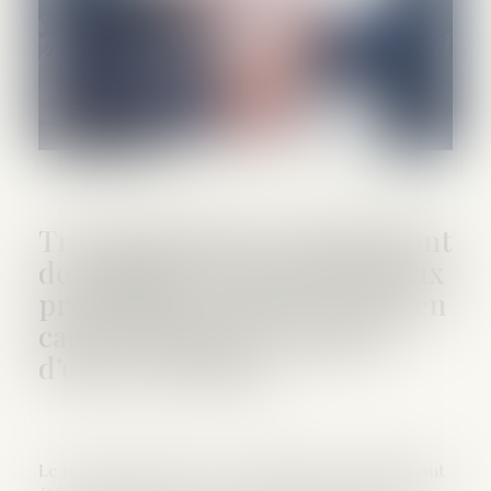
Travail dissimulé, blanchiment
de capitaux et escroquerie aux
prestations sociales : 12 mis en
cause et plus de 4 millions
d’euros de saisies
Le 16 juin 2026, plus de 120 gendarmes et policiers ont