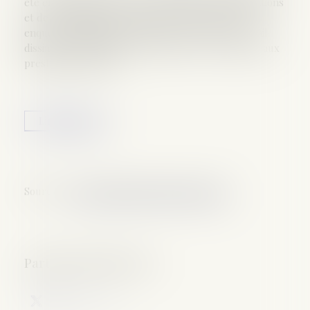
été engagés dans une vaste opération d’interpellations
et de perquisitions conduite dans le cadre d’une
enquête préliminaire portant sur des faits de travail
dissimulé, blanchiment de capitaux et escroquerie aux
prestations sociales...
Lire la suite
Source :
www.gendarmerie.interieur.gouv.fr