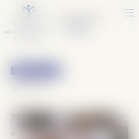
Nos services numériques
L
E
X
A
URA
a
v
ocats
SELARL VARET-DESFORET
Avocats Associés
Patrimoine et succession
24/07/2019