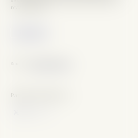
de son patrimoine sans se priver de l’usage ou des
revenus du bien...
Lire la suite
Source :
argent.boursier.com