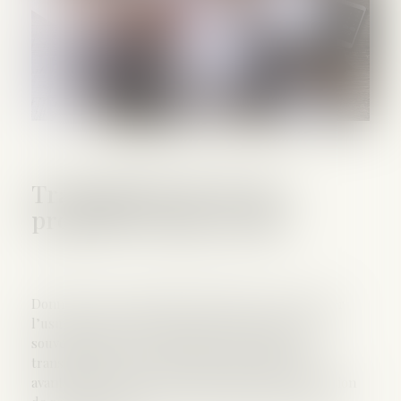
Transmission de la nue-
propriété et plus-value
Donner la nue-propriété d’un bien et en conserver
l’usufruit. Cette stratégie de démembrement est
souvent utilisée par les familles en matière de
transmission. Il est vrai qu’elle a de nombreux
avantages. Le donateur peut anticiper la transmission