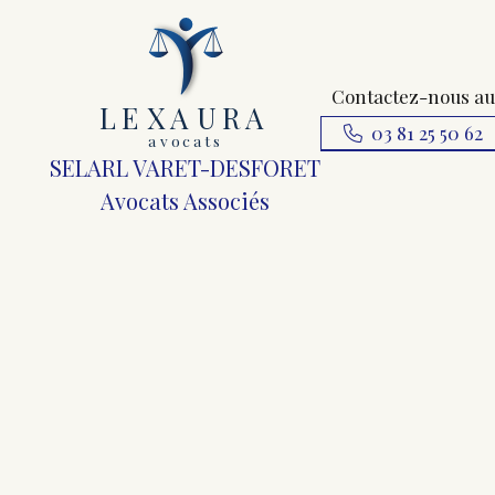
Contactez-nous au
L
E
X
A
URA
03 81 25 50 62
a
v
ocats
SELARL VARET-DESFORET
Avocats Associés