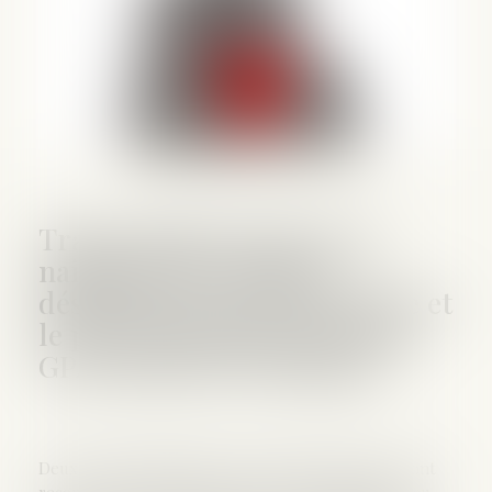
Transcription de l’acte de
naissance des enfants
désignant le père biologique et
le père d’intention pour une
GPA effectuée à l'étranger
Deux couples d’hommes, l’un marié, l’autre pas, ont