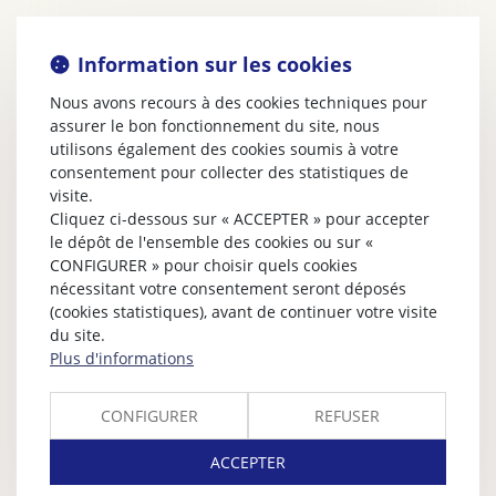
Information sur les cookies
Nous avons recours à des cookies techniques pour
assurer le bon fonctionnement du site, nous
utilisons également des cookies soumis à votre
consentement pour collecter des statistiques de
visite.
Cliquez ci-dessous sur « ACCEPTER » pour accepter
le dépôt de l'ensemble des cookies ou sur «
CONFIGURER » pour choisir quels cookies
nécessitant votre consentement seront déposés
(cookies statistiques), avant de continuer votre visite
du site.
Plus d'informations
CONFIGURER
REFUSER
ACCEPTER