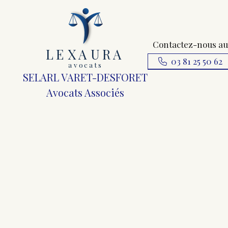
Contactez-nous au
L
E
X
A
URA
03 81 25 50 62
a
v
ocats
SELARL VARET-DESFORET
Avocats Associés