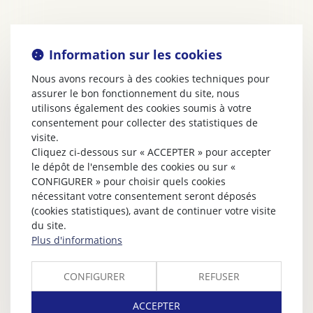
Information sur les cookies
Nous avons recours à des cookies techniques pour
assurer le bon fonctionnement du site, nous
utilisons également des cookies soumis à votre
consentement pour collecter des statistiques de
visite.
Cliquez ci-dessous sur « ACCEPTER » pour accepter
le dépôt de l'ensemble des cookies ou sur «
CONFIGURER » pour choisir quels cookies
nécessitant votre consentement seront déposés
(cookies statistiques), avant de continuer votre visite
du site.
Plus d'informations
CONFIGURER
REFUSER
ACCEPTER