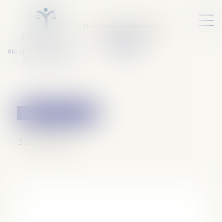
Nos services numériques
L
E
X
A
URA
a
v
ocats
SELARL VARET-DESFORET
Avocats Associés
Patrimoine et succession
22/05/2018