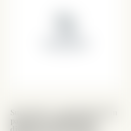
Succession : contestation d'un
partage et application de
dispositions transitoires -