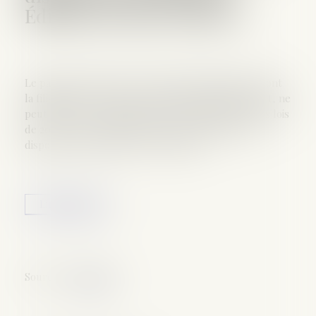
Éditions Francis Lefebvre
Le partage réalisé en 1996 sans un des héritiers, dont
la filiation avec le défunt est établie ultérieurement, ne
peut pas être remis en cause sur le fondement des lois
de 2001 et 2006 réformant les successions, leurs
dispositions transitoires s'y opposant...
Lire la suite
Source :
www.efl.fr