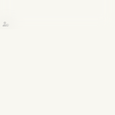
Historique
Procédure pénale
05
janv.
Dans quels cas les troubles