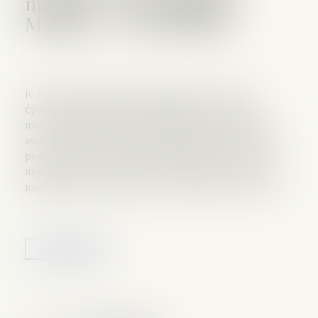
mariage : Les modalités -
Mariage - Le Particulier
Je suis marié sans contrat de mariage. Avec mon
épouse, nous souhaitons modifier notre régime
matrimonial par celui de la communauté universelle
avec une clause d’attribution intégrale. Nos enfants
peuvent-ils s’y opposer ? Oui. Chacun de vos enfants
majeurs doit être personnellement informé de la
modification envisagée par le notaire chargé d’établir...
Lire la suite