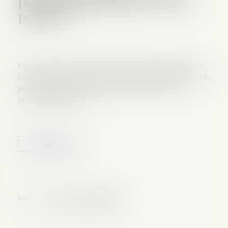
pension alimentaire | service-
public.fr
Des éléments nouveaux, tels qu'une modification des
ressources ou des besoins du créancier ou du débiteur,
peuvent justifier une demande de révision de la
pension alimentaire...
Lire la suite
Source :
www.service-public.fr