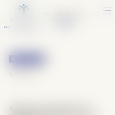
Nos services numériques
L
E
X
A
URA
a
v
ocats
SELARL VARET-DESFORET
Avocats Associés
Divorce et séparation
17/01/2018
Révision du montant de la