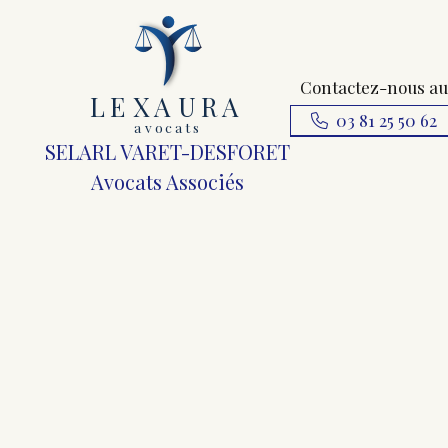
Contactez-nous au
L
E
X
A
URA
03 81 25 50 62
a
v
ocats
SELARL VARET-DESFORET
Avocats Associés