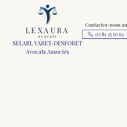
Contactez-nous au
L
E
X
A
URA
03 81 25 50 62
a
v
ocats
SELARL VARET-DESFORET
Avocats Associés