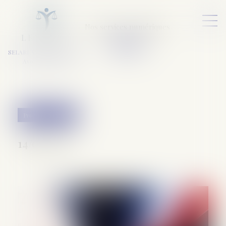
Nos services numériques
L
E
X
A
URA
a
v
ocats
SELARL VARET-DESFORET
Avocats Associés
Procédure pénale
14/05/2020