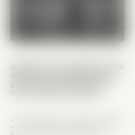
Réparation du préjudice moral
subit par les enfants dont les
parents se sont soustraits à
leurs obligations légales
Les deux enfants, âgés de 4 et 6 ans, ont été recueillis
par une voisine, qui a alerté les gendarmes. Ils ont
depuis été placés dans une famille d’accueil...