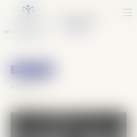
Nos services numériques
L
E
X
A
URA
a
v
ocats
SELARL VARET-DESFORET
Avocats Associés
Divorce et séparation
04/06/2019