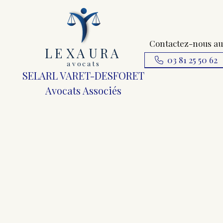
Contactez-nous au
L
E
X
A
URA
03 81 25 50 62
a
v
ocats
SELARL VARET-DESFORET
Avocats Associés