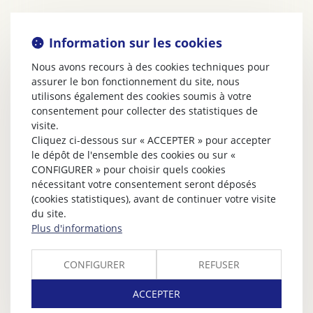
Information sur les cookies
Nous avons recours à des cookies techniques pour
assurer le bon fonctionnement du site, nous
utilisons également des cookies soumis à votre
consentement pour collecter des statistiques de
visite.
Cliquez ci-dessous sur « ACCEPTER » pour accepter
le dépôt de l'ensemble des cookies ou sur «
CONFIGURER » pour choisir quels cookies
nécessitant votre consentement seront déposés
(cookies statistiques), avant de continuer votre visite
du site.
Plus d'informations
CONFIGURER
REFUSER
ACCEPTER