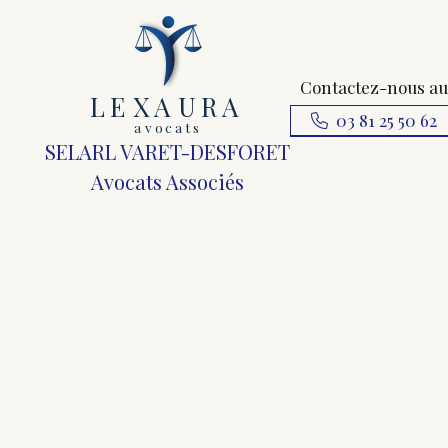
Contactez-nous au
L
E
X
A
URA
03 81 25 50 62
a
v
ocats
SELARL VARET-DESFORET
Avocats Associés