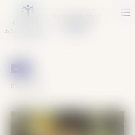
Nos services numériques
L
E
X
A
URA
a
v
ocats
SELARL VARET-DESFORET
Avocats Associés
Filiation
05/08/2020