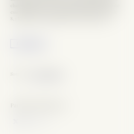
charge financière de cette politique publique incombe
essentiellement aux départements, pour un coût de
8,3 Md€ en 2018, en hausse de 57 % depuis 2000...
Lire la suite
Source :
www.ccomptes.fr