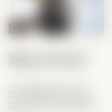
Rapport 2018 des actes de
délinquance et insécurité
Le Service statistique ministériel de la sécurité
intérieure (SSMSI) publie, le 31 janvier 2019, la 3e
édition du bilan de la délinquance. Le document
analyse l’évolution des crimes et délits comptabilisés
par les services de police et de gendarmerie sur