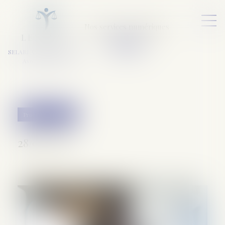
Nos services numériques
L
E
X
A
URA
a
v
ocats
SELARL VARET-DESFORET
Avocats Associés
Procédure pénale
28/02/2019