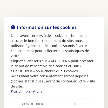
Information sur les cookies
Nous avons recours à des cookies techniques pour
assurer le bon fonctionnement du site, nous
utilisons également des cookies soumis à votre
consentement pour collecter des statistiques de
visite.
Cliquez ci-dessous sur « ACCEPTER » pour accepter
le dépôt de l'ensemble des cookies ou sur «
CONFIGURER » pour choisir quels cookies
nécessitant votre consentement seront déposés
(cookies statistiques), avant de continuer votre visite
du site.
Plus d'informations
CONFIGURER
REFUSER