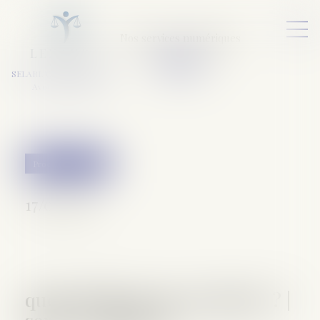
Nos services numériques
L
E
X
A
URA
a
v
ocats
SELARL VARET-DESFORET
Avocats Associés
Procédure pénale
17/03/2017
quels délais de prescription ? |
service-public.fr