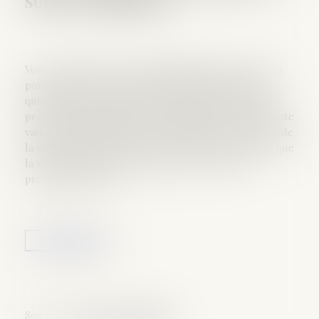
Vous êtes victime, de quels délais disposez-vous pour
porter plainte ? Service-public.fr fait le point sur la
question. La fiche pratique concernant les délais de
prescription rappelle que les délais pour porter plainte
varient en fonction du type de l'infraction et de l'âge de
la victime au moment des faits. Dans le cas général, que
la victime soit mineure ou majeure, le délai de
prescription est de...
Lire la suite
Source :
www.service-public.fr