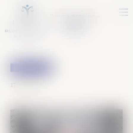
Nos services numériques
L
E
X
A
URA
a
v
ocats
SELARL VARET-DESFORET
Avocats Associés
Divorce et séparation
17/12/2019