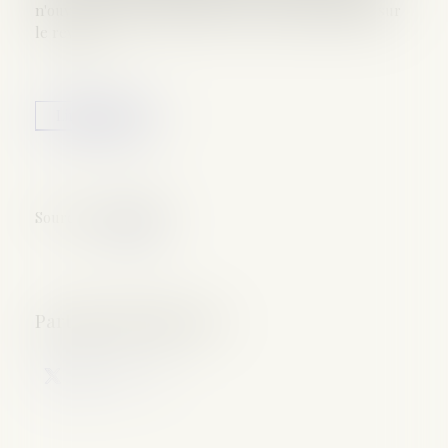
n'ouvre droit ni à déduction ni à réduction d'impôt sur
le revenu...
Lire la suite
Source :
www.efl.fr