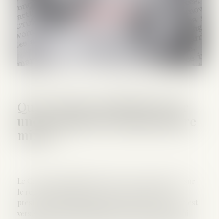
Quel régime applicable pour
une prestation compensatoire
mixte ?
Le Conseil constitutionnel va devoir se prononcer sur
le régime applicable à la partie en capital d’une
prestation compensatoire mixte dans le cas où elle est
versée sur une période inférieure à douze mois, qui