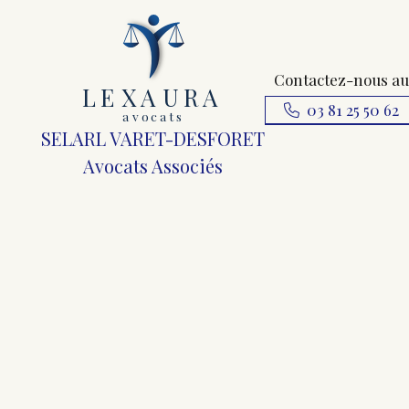
Contactez-nous au
L
E
X
A
URA
03 81 25 50 62
a
v
ocats
SELARL VARET-DESFORET
Avocats Associés