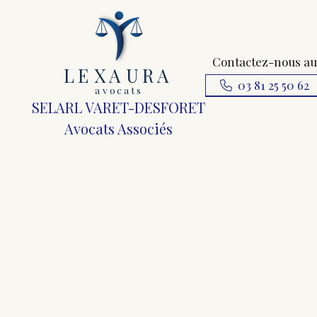
Contactez-nous au
L
E
X
A
URA
03 81 25 50 62
a
v
ocats
SELARL VARET-DESFORET
Avocats Associés