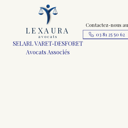
Contactez-nous au
L
E
X
A
URA
03 81 25 50 62
a
v
ocats
SELARL VARET-DESFORET
Avocats Associés