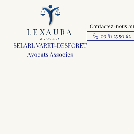
Contactez-nous au
L
E
X
A
URA
03 81 25 50 62
a
v
ocats
SELARL VARET-DESFORET
Avocats Associés