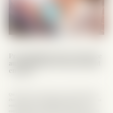
Préconisations de la CNIL face
aux situations de harcèlement
en ligne
Qui sont les cyber-harceleurs ? Un internaute peut
être harcelé pour son appartenance à une religion, sa
couleur de peau, ses opinions politiques, son
comportement, ses choix de vie … Le harceleur peut