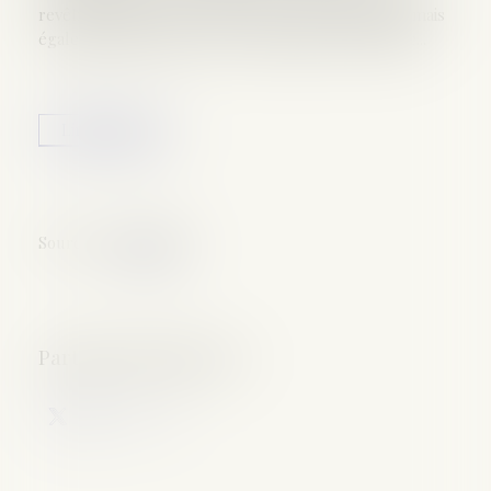
revêtir l’aspect d’un « troll » (inconnu, anonyme) mais
également faire partie de l’entourage de la victime...
Lire la suite
Source :
www.cnil.fr