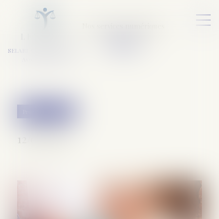
Nos services numériques
L
E
X
A
URA
a
v
ocats
SELARL VARET-DESFORET
Avocats Associés
Procédure pénale
12/09/2019