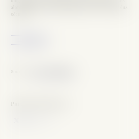
olographique est celle qui présente le plus de risques
alors que le testament authentique est la forme la plus
sécurisée...
Lire la suite
Source :
www.actu-juridique.fr