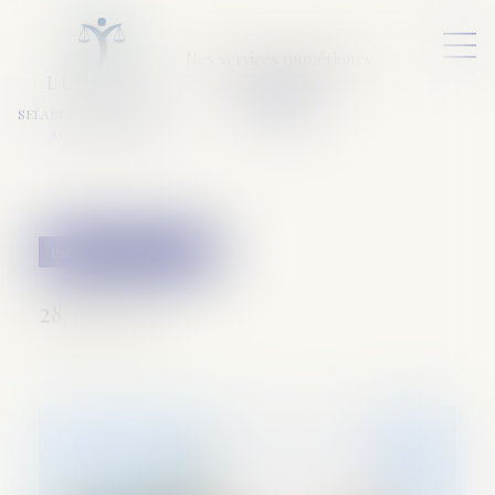
Nos services numériques
L
E
X
A
URA
a
v
ocats
SELARL VARET-DESFORET
Avocats Associés
Patrimoine et succession
28/10/2020