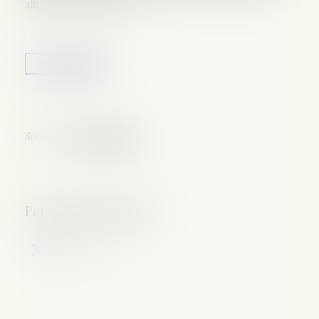
alinéa 3 du code civil...
Lire la suite
Source :
www.lagbd.org