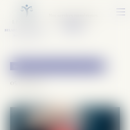
Nos services numériques
L
E
X
A
URA
a
v
ocats
SELARL VARET-DESFORET
Avocats Associés
Droit de la famille, des personnes et de leur patrimoine
05/09/2018