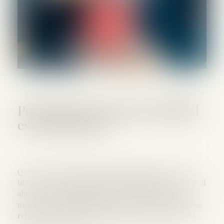
Pourquoi le logement familial
est-il protégé ?
Quel que soit le régime matrimonial des époux et le
titre en vertu duquel le logement familial est occupé, il
abrite la cellule familiale. Et pour en assurer une
meilleure protection, la loi a aménagé des dispositions
relatives au logement familial, inscrites à l’article 215