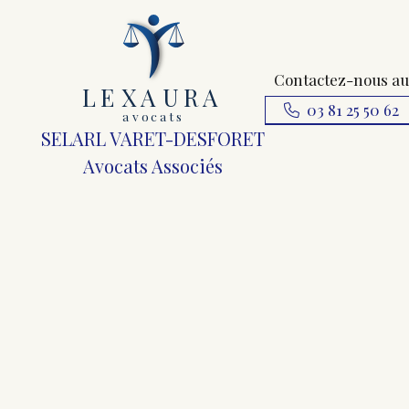
Contactez-nous au
L
E
X
A
URA
03 81 25 50 62
a
v
ocats
SELARL VARET-DESFORET
Avocats Associés