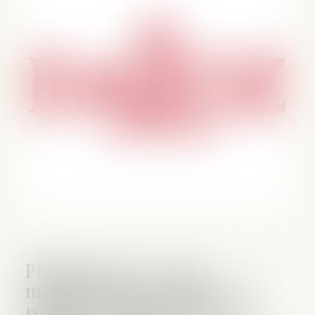
PLPRJ 2018-2022 : les
modifications relatives aux
régimes matrimoniaux -