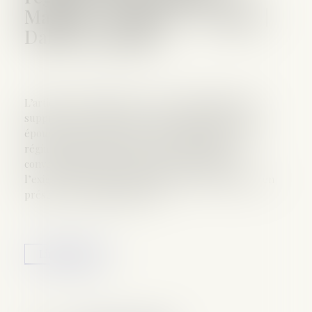
Mariage - Divorce - Couple |
Dalloz Actualité
L’article 7 du PLPRJ 2018-2002 tend notamment à
supprimer le délai de deux ans durant lequel les
époux ne peuvent réaliser de modification de leur
régime matrimonial, que celui-ci soit légal ou
conventionnel. Il vise également à supprimer
l’exigence d’homologation judiciaire systématique en
présence d’enfants mineurs...
Lire la suite