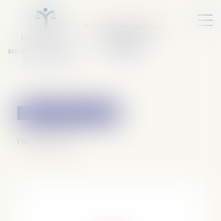
Nos services numériques
L
E
X
A
URA
a
v
ocats
SELARL VARET-DESFORET
Avocats Associés
Couples et régime matrimoniaux
09/05/2018