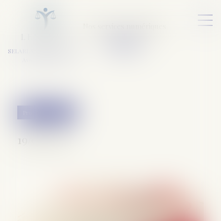
Nos services numériques
L
E
X
A
URA
a
v
ocats
SELARL VARET-DESFORET
Avocats Associés
Procédure pénale
19/03/2020