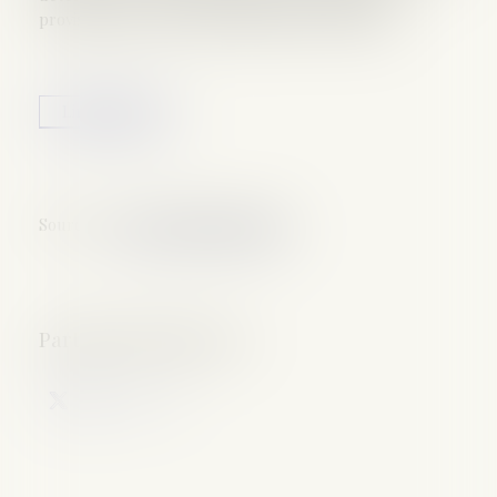
provisoire pour des faits commis par un mineur...
Lire la suite
Source :
www.actualitesdudroit.fr