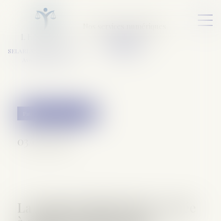
Nos services numériques
L
E
X
A
URA
a
v
ocats
SELARL VARET-DESFORET
Avocats Associés
Patrimoine et succession
03/01/2018
La pension alimentaire versée