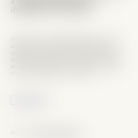
à sa fille n’était pas une
donation | SOS conso
Pendant près de vingt ans, Micheline paie le loyer de
sa fille majeure, Marie-Sibylle. Elle lui verse aussi
quelque 800 euros par mois. Lorsqu’elle décède, son
fils, Arnault, demande que le montant des sommes
ainsi versées (près de 620 000 euros) soit « rapporté »
(c’est-à-dire réintégré) à la succession...
Lire la suite
Source :
sosconso.blog.lemonde.fr