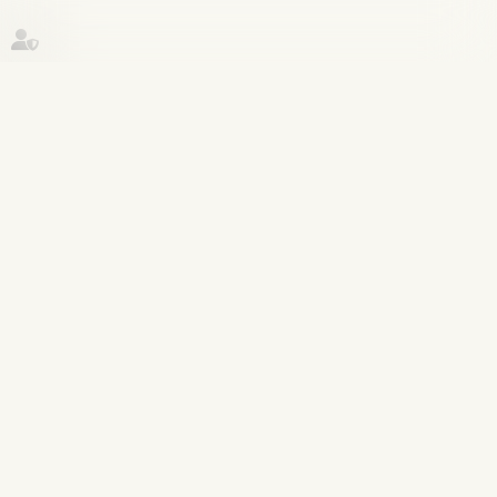
Historique
Droit de la famille, des personnes et
05
de leur patrimoine
août
Enfant né à l’étranger et
autorisation d’entrer sur le
territoire