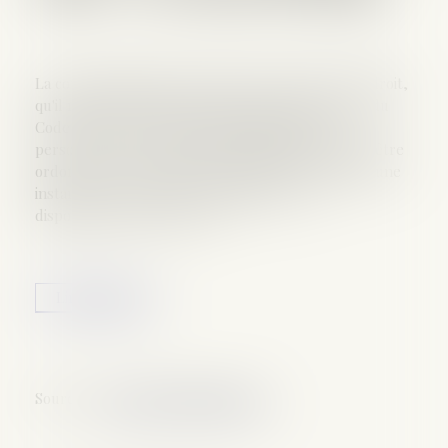
La cour d’appel d'Aix-en-Provence retient, à bon droit,
qu'il résulte du cinquième alinéa de l'article 16-11 du
Code civil qu'une mesure d'identification d'une
personne par ses empreintes génétiques ne peut être
ordonnée en référé mais seulement à l'occasion d'une
instance au fond relative à la filiation et ces
dispositions, qui ne privent...
Lire la suite
Source :
www.gazettedupalais.com