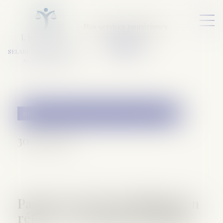
Nos services numériques
L
E
X
A
URA
a
v
ocats
SELARL VARET-DESFORET
Avocats Associés
Droit de la famille, des personnes et de leur patrimoine
30/06/2016
Pas de test ADN de filiation en
référé - La Gazette du Palais