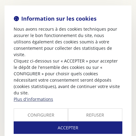
Information sur les cookies
Nous avons recours à des cookies techniques pour
assurer le bon fonctionnement du site, nous
utilisons également des cookies soumis à votre
consentement pour collecter des statistiques de
visite.
Cliquez ci-dessous sur « ACCEPTER » pour accepter
le dépôt de l'ensemble des cookies ou sur «
CONFIGURER » pour choisir quels cookies
nécessitant votre consentement seront déposés
(cookies statistiques), avant de continuer votre visite
du site.
Plus d'informations
CONFIGURER
REFUSER
ACCEPTER