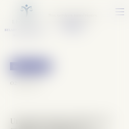
Nos services numériques
L
E
X
A
URA
a
v
ocats
SELARL VARET-DESFORET
Avocats Associés
Divorce et séparation
02/07/2017
Un parent peut-il refuser de