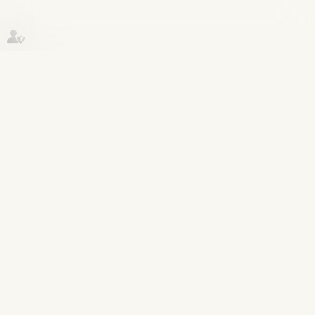
Historique
Droit pénal
11
août
Procédure d’appel d’un jugement du
tribunal pour enfants - La Gazette
du Palais