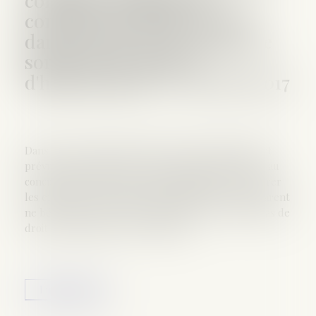
confier ses enfants au
concubin de l'autre parent
dans le cadre de l'exercice de
son droit de visite et
d'hébergement ? | Net-iris 2017
Dans le cadre d'un droit de visite et d'hébergement
prévu par un jugement, un parent peut-il refuser au
concubin de l'autre parent la possibilité de récupérer
les enfants ? Dans l'état actuel du droit le beau-parent
ne bénéficie pas de statut particulier et n'a donc pas de
droit sur l'enfant de son concubin...
Lire la suite