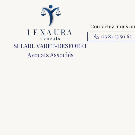
Contactez-nous au
L
E
X
A
URA
03 81 25 50 62
a
v
ocats
SELARL VARET-DESFORET
Avocats Associés