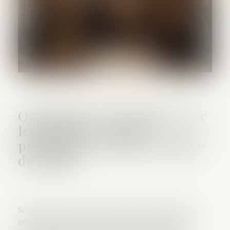
Opposition entre héritiers sur
les obsèques : le juge
privilégie la volonté exprimée
du défunt
Selon l’article 3 de la loi du 15 novembre 1887, toute
personne capable peut régler les conditions de ses