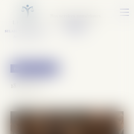
Nos services numériques
L
E
X
A
URA
a
v
ocats
SELARL VARET-DESFORET
Avocats Associés
Patrimoine et succession
18/09/2025