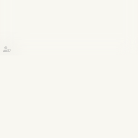
Historique
Droit pénal
18
mai