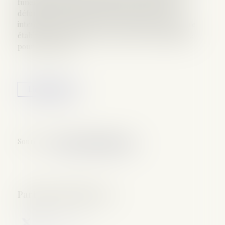
funérailles. À défaut de dispositions expresses du
défunt, il appartient au juge de rechercher les
intentions de ce dernier, et, si elles ne peuvent être
établies, de désigner la personne la mieux qualifiée
pour en décider...
Lire la suite
Source :
www.lemag-juridique.com