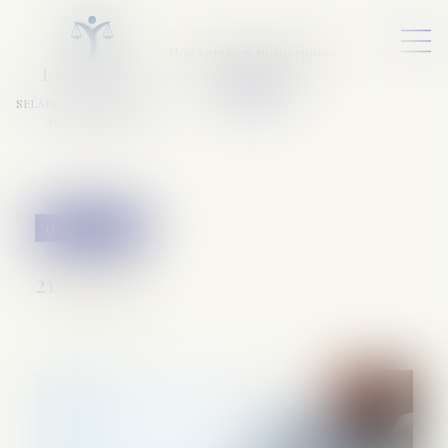
Nos services numériques
L
E
X
A
URA
a
v
ocats
SELARL VARET-DESFORET
Avocats Associés
(NPU) Infraction
21/03/2024