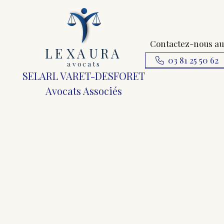
Contactez-nous au
L
E
X
A
URA
03 81 25 50 62
a
v
ocats
SELARL VARET-DESFORET
Avocats Associés