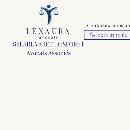
Contactez-nous au
L
E
X
A
URA
03 81 25 50 62
a
v
ocats
SELARL VARET-DESFORET
Avocats Associés