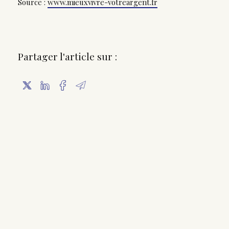
Source :
www.mieuxvivre-votreargent.fr