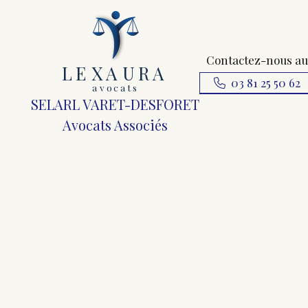
Contactez-nous au
L
E
X
A
URA
03 81 25 50 62
a
v
ocats
SELARL VARET-DESFORET
Avocats Associés