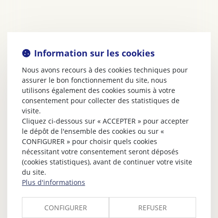
Information sur les cookies
Nous avons recours à des cookies techniques pour
assurer le bon fonctionnement du site, nous
utilisons également des cookies soumis à votre
consentement pour collecter des statistiques de
visite.
Cliquez ci-dessous sur « ACCEPTER » pour accepter
le dépôt de l'ensemble des cookies ou sur «
CONFIGURER » pour choisir quels cookies
nécessitant votre consentement seront déposés
(cookies statistiques), avant de continuer votre visite
du site.
Plus d'informations
CONFIGURER
REFUSER