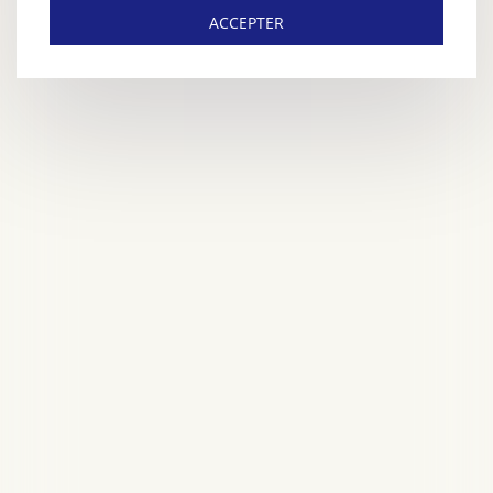
ACCEPTER